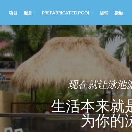
项目
服务
PREFABRICATED POOL
店铺
接触
现在就让泳池
生活本来就
为你的