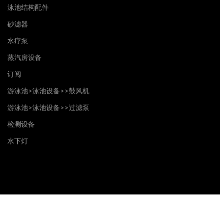
泳池结构配件
砂滤器
水疗泵
蒸汽房设备
订阅
游泳池>泳池设备>>鼓风机
游泳池>泳池设备>>过滤泵
检测设备
水下灯