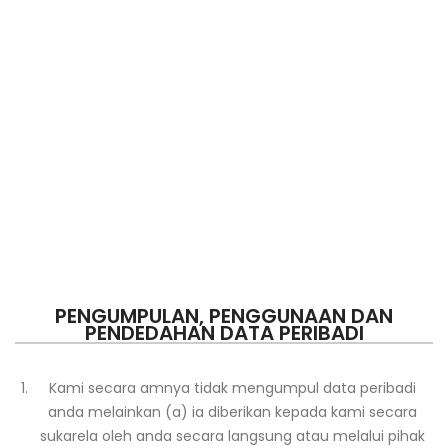
PENGUMPULAN, PENGGUNAAN DAN
PENDEDAHAN DATA PERIBADI
Kami secara amnya tidak mengumpul data peribadi
anda melainkan (a) ia diberikan kepada kami secara
sukarela oleh anda secara langsung atau melalui pihak