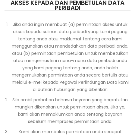
AKSES KEPADA DAN PEMBETULAN DATA
PERIBADI
Jika anda ingin membuat (a) permintaan akses untuk
akses kepada salinan data peribadi yang kami pegang
tentang anda atau maklumat tentang cara kami
menggunakan atau mendedahkan data peribadi anda,
atau (b) permintaan pembetulan untuk membetulkan
atau mengemas kini mana-mana data peribadi anda
yang kami pegang tentang anda, anda boleh
mengemukakan permintaan anda secara bertulis atau
melalui e-mel kepada Pegawai Perlindungan Data kami
di butiran hubungan yang diberikan
Sila ambil perhatian bahawa bayaran yang berpatutan
mungkin dikenakan untuk permintaan akses. Jika ya,
kami akan memaklumkan anda tentang bayaran
sebelum memproses permintaan anda.
Kami akan membalas permintaan anda secepat