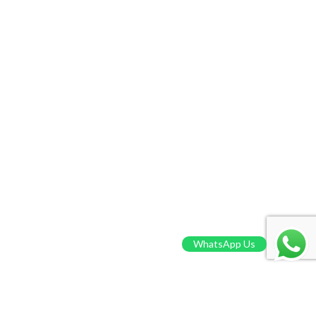
WhatsApp Us