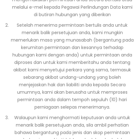
melalui e-mel kepada Pegawai Perlindungan Data kami
di butiran hubungan yang diberikan
Setelah menerima permintaan bertulis anda untuk
menarik balik persetujuan anda, kami mungkin
memerlukan masa yang munasabah (bergantung pada
kerumitan permintaan dan kesannya terhadap
hubungan kami dengan anda) untuk permintaan anda
diproses dan untuk kami memberitahu anda tentang
akibat kami menyetujui perkara yang sama, termasuk
sebarang akibat undang-undang yang boleh
menjejaskan hak dan liabiliti anda kepada Secara
umumnya, kami akan berusaha untuk memproses
permintaan anda dalam tempoh sepuluh (10) hari
perniagaan selepas menerimanya.
Walaupun kami menghormati keputusan anda untuk
menarik balik persetujuan anda, sila ambil perhatian
bahawa bergantung pada jenis dan skop permintaan