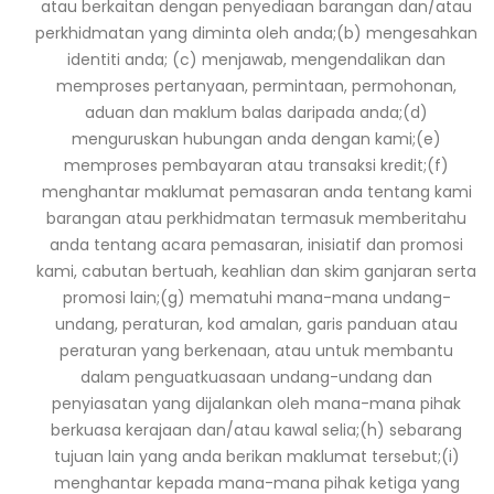
atau berkaitan dengan penyediaan barangan dan/atau
perkhidmatan yang diminta oleh anda;(b) mengesahkan
identiti anda; (c) menjawab, mengendalikan dan
memproses pertanyaan, permintaan, permohonan,
aduan dan maklum balas daripada anda;(d)
menguruskan hubungan anda dengan kami;(e)
memproses pembayaran atau transaksi kredit;(f)
menghantar maklumat pemasaran anda tentang kami
barangan atau perkhidmatan termasuk memberitahu
anda tentang acara pemasaran, inisiatif dan promosi
kami, cabutan bertuah, keahlian dan skim ganjaran serta
promosi lain;(g) mematuhi mana-mana undang-
undang, peraturan, kod amalan, garis panduan atau
peraturan yang berkenaan, atau untuk membantu
dalam penguatkuasaan undang-undang dan
penyiasatan yang dijalankan oleh mana-mana pihak
berkuasa kerajaan dan/atau kawal selia;(h) sebarang
tujuan lain yang anda berikan maklumat tersebut;(i)
menghantar kepada mana-mana pihak ketiga yang