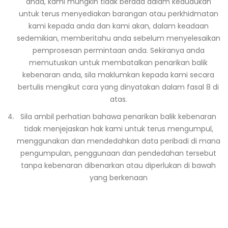
anda, kami mungkin tidak berada dalam kedudukan
untuk terus menyediakan barangan atau perkhidmatan
kami kepada anda dan kami akan, dalam keadaan
sedemikian, memberitahu anda sebelum menyelesaikan
pemprosesan permintaan anda. Sekiranya anda
memutuskan untuk membatalkan penarikan balik
kebenaran anda, sila maklumkan kepada kami secara
bertulis mengikut cara yang dinyatakan dalam fasal 8 di
atas.
Sila ambil perhatian bahawa penarikan balik kebenaran
tidak menjejaskan hak kami untuk terus mengumpul,
menggunakan dan mendedahkan data peribadi di mana
pengumpulan, penggunaan dan pendedahan tersebut
tanpa kebenaran dibenarkan atau diperlukan di bawah
yang berkenaan