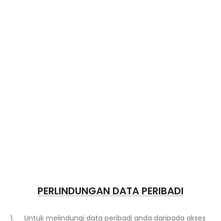
PERLINDUNGAN DATA PERIBADI
Untuk melindungi data peribadi anda daripada akses