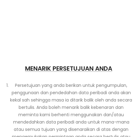
MENARIK PERSETUJUAN ANDA
Persetujuan yang anda berikan untuk pengumpulan,
penggunaan dan pendedahan data peribadi anda akan
kekal sah sehingga masa ia ditarik balik oleh anda secara
bertulis. Anda boleh menarik balik kebenaran dan
meminta kami berhenti menggunakan dan/atau
mendedahkan data peribadi anda untuk mana-mana
atau semua tujuan yang disenaraikan di atas dengan
mengemukakan permintaan anda secara bertulis atau