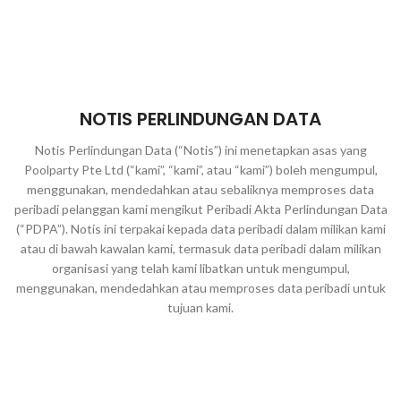
NOTIS PERLINDUNGAN DATA
Notis Perlindungan Data (“Notis”) ini menetapkan asas yang
Poolparty Pte Ltd (“kami”, “kami”, atau “kami”) boleh mengumpul,
menggunakan, mendedahkan atau sebaliknya memproses data
peribadi pelanggan kami mengikut Peribadi Akta Perlindungan Data
(“PDPA”). Notis ini terpakai kepada data peribadi dalam milikan kami
atau di bawah kawalan kami, termasuk data peribadi dalam milikan
organisasi yang telah kami libatkan untuk mengumpul,
menggunakan, mendedahkan atau memproses data peribadi untuk
tujuan kami.